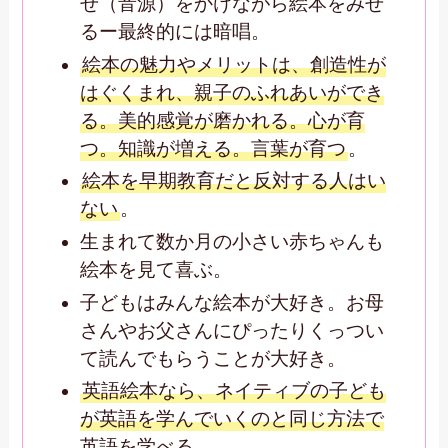
せ（音源）をかけながら絵本をみせ
るー最終的には暗唱。
絵本の魅力やメリットは、創造性が
はぐくまれ、親子のふれあいができ
る。美的感覚が磨かれる。心が育
つ。知識が増える。言葉が育つ
。
絵本を早期教育だと反対する人はい
ない
。
生まれて数か月の小さい赤ちゃんも
絵本を見て喜ぶ。
子どもはみんな絵本が大好き。お母
さんやお父さんにぴったりくっつい
て読んでもらうことが大好き。
英語絵本なら、ネイティブの子ども
が英語を学んでいくのと同じ方法で
英語を学べる
。