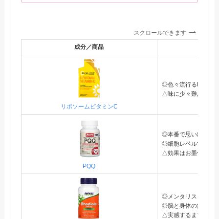
スクロールできます
成分／商品
◎色々流行る時期に
△味に少々難あり
リポソームビタミンC
◎本番で思い出せる
◎細胞レベルでの若
△効果はお墨付きだ
PQQ
◎メンタリストDお
◎脳と身体の疲労感
△実感するまで時間